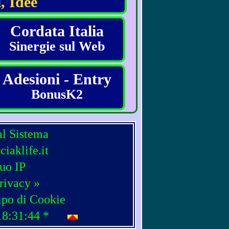
, Idee
Cordata Italia
Sinergie sul Web
Adesioni - Entry
BonusK2
al Sistema
iaklife.it
tuo IP
rivacy »
ipo di Cookie
18:31:44
*