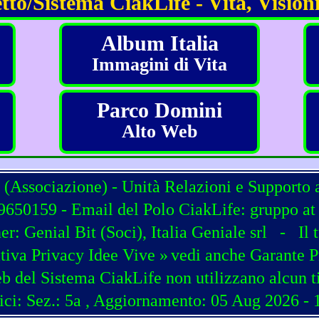
tto/Sistema CiakLife - Vita, Visioni
Album Italia
Immagini di Vita
Parco Domini
Alto Web
 (Associazione) - Unità Relazioni e Supporto 
650159 - Email del Polo CiakLife: gruppo at c
ner:
Genial Bit
(
Soci
),
Italia Geniale srl
-
Il 
tiva Privacy Idee Vive »
vedi anche Garante P
b del Sistema CiakLife non utilizzano alcun t
ici: Sez.: 5a
, Aggiornamento: 05 Aug 2026 - 